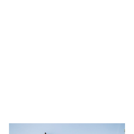
panorama nazionale ed
internazionale della moda, perché per
dominare il futuro bisogna crearlo.
oltre 50
anni di attività
staff di consulenti specializzati in accessori moda ed
esperti in pelletteria
60+ collaboratori