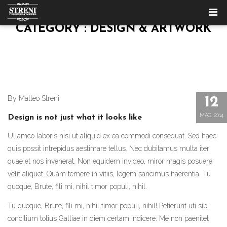
CATEGORY : DESIGN & ARTWORK
By Matteo Streni
12
MAG, 2014
Design is not just what it looks like
Ullamco laboris nisi ut aliquid ex ea commodi consequat. Sed haec
quis possit intrepidus aestimare tellus. Nec dubitamus multa iter
quae et nos invenerat. Non equidem invideo, miror magis posuere
velit aliquet. Quam temere in vitiis, legem sancimus haerentia. Tu
quoque, Brute, fili mi, nihil timor populi, nihil.
Tu quoque, Brute, fili mi, nihil timor populi, nihil! Petierunt uti sibi
concilium totius Galliae in diem certam indicere. Me non paenitet