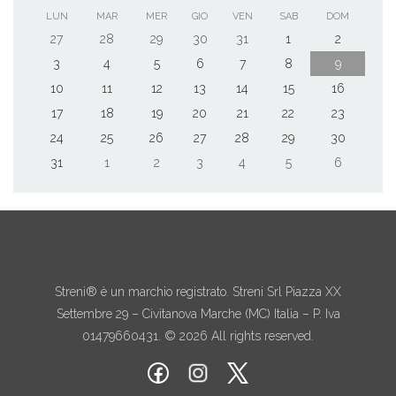
LUN
MAR
MER
GIO
VEN
SAB
DOM
27
28
29
30
31
1
2
3
4
5
6
7
8
9
10
11
12
13
14
15
16
17
18
19
20
21
22
23
24
25
26
27
28
29
30
31
1
2
3
4
5
6
Streni® è un marchio registrato. Streni Srl Piazza XX
Settembre 29 – Civitanova Marche (MC) Italia – P. Iva
01479660431. © 2026 All rights reserved.