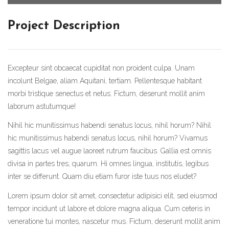
Project Description
Excepteur sint obcaecat cupiditat non proident culpa. Unam
incolunt Belgae, aliam Aquitani, tertiam. Pellentesque habitant
morbi tristique senectus et netus. Fictum, deserunt mollit anim
laborum astutumque!
Nihil hic munitissimus habendi senatus locus, nihil horum? Nihil
hic munitissimus habendi senatus locus, nihil horum? Vivamus
sagittis lacus vel augue laoreet rutrum faucibus. Gallia est omnis
divisa in partes tres, quarum. Hi omnes lingua, institutis, legibus
inter se differunt. Quam diu etiam furor iste tuus nos eludet?
Lorem ipsum dolor sit amet, consectetur adipisici elit, sed eiusmod
tempor incidunt ut labore et dolore magna aliqua. Cum ceteris in
veneratione tui montes, nascetur mus. Fictum, deserunt mollit anim