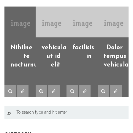
Nihilne
vehicula
facilisis
Dolor
te
ut id
in
tempus
nocturnum
elit
vehicula