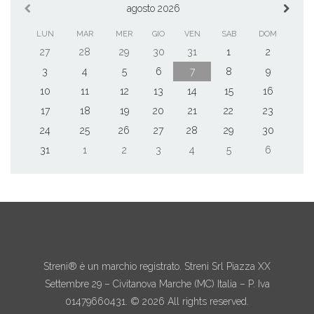
agosto 2026
LUN
MAR
MER
GIO
VEN
SAB
DOM
27
28
29
30
31
1
2
3
4
5
6
7
8
9
10
11
12
13
14
15
16
17
18
19
20
21
22
23
24
25
26
27
28
29
30
31
1
2
3
4
5
6
Streni® è un marchio registrato. Streni Srl Piazza XX
Settembre 29 – Civitanova Marche (MC) Italia – P. Iva
01479660431. © 2026 All rights reserved.