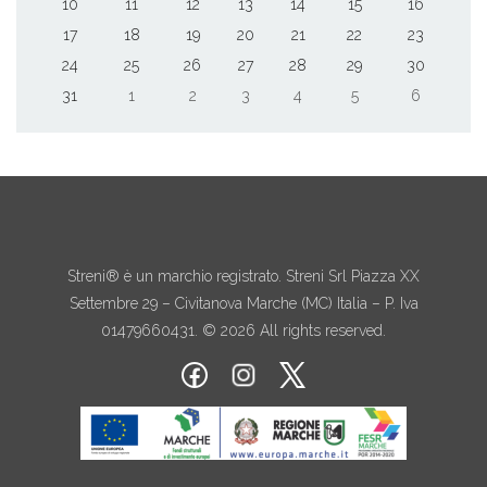
10
11
12
13
14
15
16
17
18
19
20
21
22
23
24
25
26
27
28
29
30
31
1
2
3
4
5
6
Streni® è un marchio registrato. Streni Srl Piazza XX
Settembre 29 – Civitanova Marche (MC) Italia – P. Iva
01479660431. © 2026 All rights reserved.