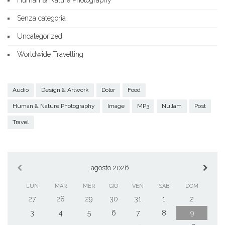
Human & Nature Photography
Senza categoria
Uncategorized
Worldwide Travelling
Audio
Design & Artwork
Dolor
Food
Human & Nature Photography
Image
MP3
Nullam
Post
Travel
agosto 2026
LUN
MAR
MER
GIO
VEN
SAB
DOM
27
28
29
30
31
1
2
3
4
5
6
7
8
9