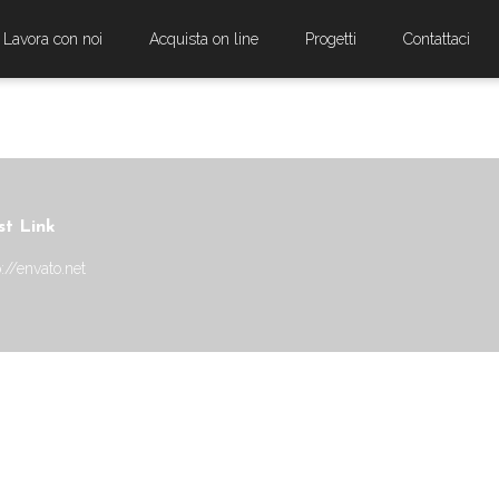
Lavora con noi
Acquista on line
Progetti
Contattaci
LINK
st Link
p://envato.net