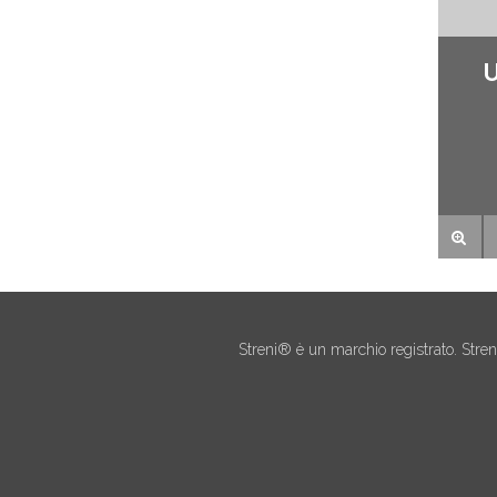
U
Streni® è un marchio registrato. Stre