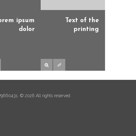
orem ipsum
Text of the
dolor
printing
479660431. © 2026 All rights reserved.