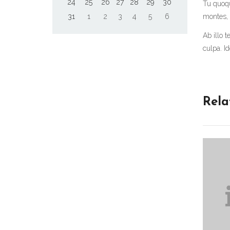
24
25
26
27
28
29
30
Tu quoqu
31
1
2
3
4
5
6
montes, 
Ab illo 
culpa. I
Rela