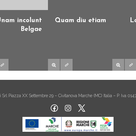
nam incolunt
Quam diu etiam
L
Belgae
ni Srl Piazza XX Settembre 29 – Civitanova Marche (MC) Italia – P. Iva 01