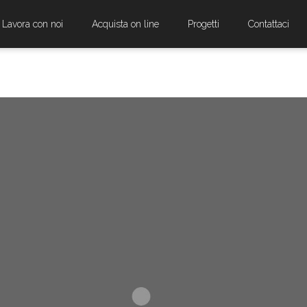
Lavora con noi
Acquista on line
Progetti
Contattaci
IDQUE CAESARIS FACERE