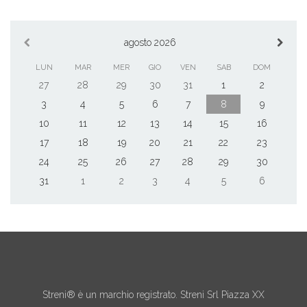
agosto 2026
LUN
MAR
MER
GIO
VEN
SAB
DOM
27
28
29
30
31
1
2
3
4
5
6
7
8
9
10
11
12
13
14
15
16
17
18
19
20
21
22
23
24
25
26
27
28
29
30
31
1
2
3
4
5
6
Streni® è un marchio registrato. Streni Srl Piazza XX