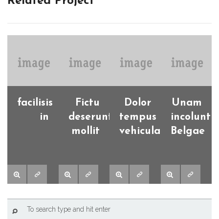
Related Project
facilisis
Fictu
Dolor
Unam
in
deserunt
tempus
incolunt
mollit
vehicula
Belgae